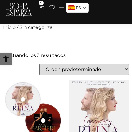
0
ES
Inicio
/ Sin categorizar
Sin categorizar
Abrir barra de herramientas
Mostrando los 3 resultados