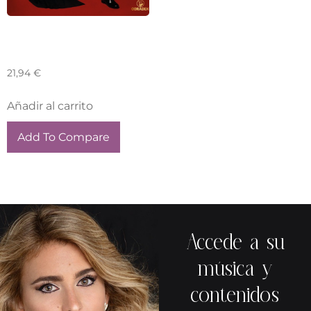
Otro Barbieri – Francisco Asenjo
Barbieri: Complete Spanish Songs
21,94
€
Añadir al carrito
Add To Compare
Accede a su
música y
contenidos