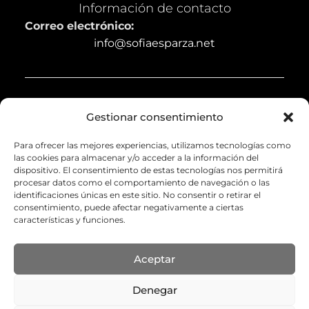
Información de contacto
Correo electrónico:
info@sofiaesparza.net
Legal
Gestionar consentimiento
Aviso legal
Para ofrecer las mejores experiencias, utilizamos tecnologías como
Política de privacidad
las cookies para almacenar y/o acceder a la información del
dispositivo. El consentimiento de estas tecnologías nos permitirá
Política de cookies (UE)
procesar datos como el comportamiento de navegación o las
identificaciones únicas en este sitio. No consentir o retirar el
Política de envíos y devoluciones
consentimiento, puede afectar negativamente a ciertas
características y funciones.
Accesibilidad
Aceptar
Denegar