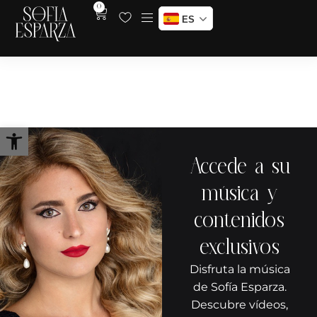
0
ES
La Traviata – Camp de Mart –
Junio 2024
Abrir barra de herramientas
Accede a su
música y
contenidos
exclusivos
Disfruta la música
de Sofía Esparza.
Descubre vídeos,