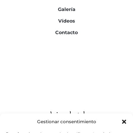
Galería
Vídeos
Contacto
Información de contacto
Correo electrónico:
info@sofiaesparza.net
Legal
Aviso legal
Gestionar consentimiento