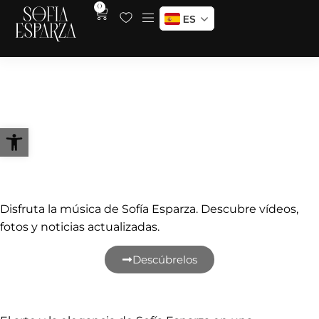
0
ES
Las Palmas de Gran canaria –
Junio 2022
Abrir barra de herramientas
Accede a su música y contenidos
exclusivos
Disfruta la música de Sofía Esparza. Descubre vídeos,
fotos y noticias actualizadas.
Descúbrelos