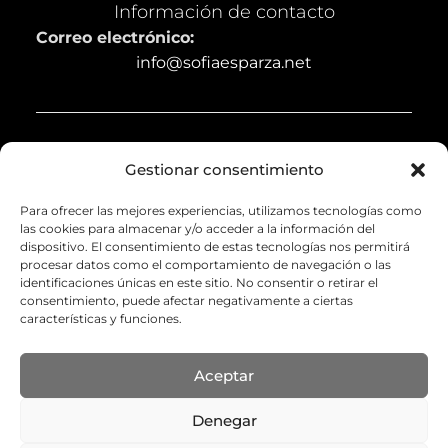
Información de contacto
Correo electrónico:
info@sofiaesparza.net
Legal
Gestionar consentimiento
Aviso legal
Para ofrecer las mejores experiencias, utilizamos tecnologías como
Política de privacidad
las cookies para almacenar y/o acceder a la información del
dispositivo. El consentimiento de estas tecnologías nos permitirá
Política de cookies (UE)
procesar datos como el comportamiento de navegación o las
identificaciones únicas en este sitio. No consentir o retirar el
Política de envíos y devoluciones
consentimiento, puede afectar negativamente a ciertas
características y funciones.
Accesibilidad
Aceptar
Denegar