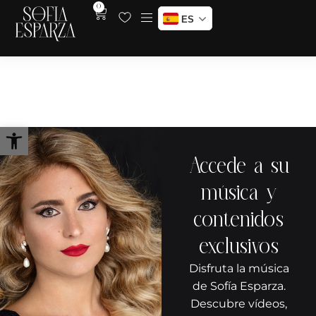
0
ES
Un ballo in maschera – Auditorio
de Tenerife – Noviembre 2022
Abrir barra de herramientas
Accede a su
música y
contenidos
exclusivos
Disfruta la música
de Sofía Esparza.
Descubre vídeos,